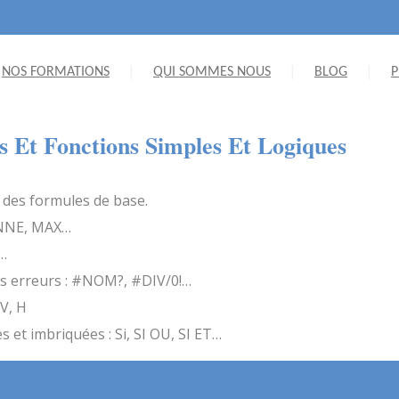
NOS FORMATIONS
QUI SOMMES NOUS
BLOG
P
s Et Fonctions Simples Et Logiques
 des formules de base.
YENNE, MAX…
U…
les erreurs : #NOM?, #DIV/0!…
V, H
s et imbriquées : Si, SI OU, SI ET…